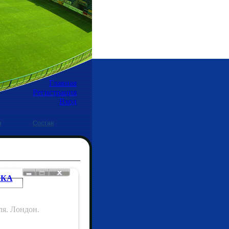
Главная
Регистрация
Вход
е
Состав
БКА
ля. Лондон.