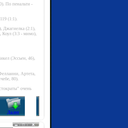
). По пенальти -
119 (1:1).
), Джагиелка (2:1),
, Коул (3:3 - мимо),
икел (Эссьен, 46),
Феллаини, Артета,
чебе, 80).
стократы" очень
Далее