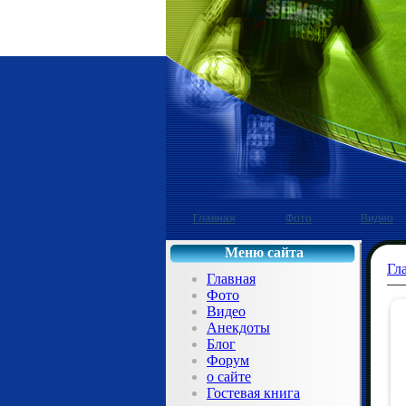
Главная
Фото
Видео
Меню сайта
Гл
Главная
Фото
Видео
Анекдоты
Блог
Форум
о сайте
Гостевая книга