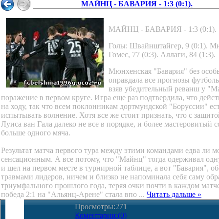
МАЙНЦ - БАВАРИЯ - 1:3 (0:1).
МАЙНЦ - БАВАРИЯ - 1:3 (0:1).
Голы: Швайнштайгер, 9 (0:1). Мю
Гомес, 77 (0:3). Аллаги, 84 (1:3).
Мюнхенская "Бавария" без особ
оправдала все прогнозы футбол
взяв убедительный реванш у "М
поражение в первом круге. Игра еще раз подтвердила, что дей
на ходу, так что всем поклонникам дортмундской "Боруссии" ес
испытывать волнение. Хотя все же стоит признать, что с защит
Луиса ван Гала далеко не все в порядке, и более мастеровитый 
больше одного мяча.
Результат матча первого тура между этими командами едва ли м
сенсационным. А все потому, что "Майнц" тогда одерживал одн
и шел на первом месте в турнирной таблице, а вот "Бавария", о
травмами лидеров, ничем и близко не напоминала себя саму обр
триумфального прошлого года, теряя очки почти в каждом матче
победа 2:1 на "Альянц-Арене" стала впо
...
Читать дальше »
Просмотры:271
Коментарии:(0)