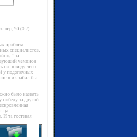
ллер, 50 (0:2).
ых проблем
ьных специалистов,
айнца" за
ствующий чемпион
ть по поводу чего
ой у подопечных
соперник забил бы
ожно было назвать
у победу за другой
бескровленная
азца
. И та гостевая