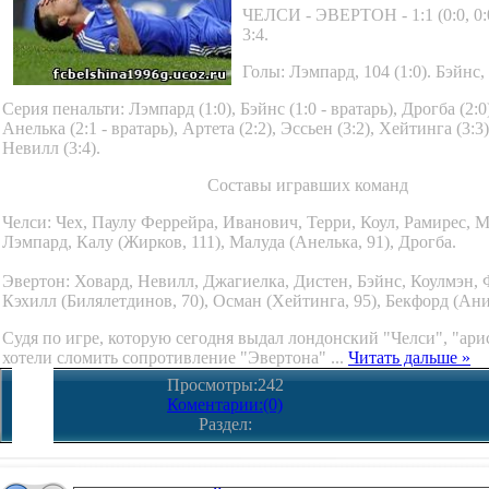
ЧЕЛСИ - ЭВЕРТОН - 1:1 (0:0, 0:0
3:4.
Голы: Лэмпард, 104 (1:0). Бэйнс, 
Серия пенальти: Лэмпард (1:0), Бэйнс (1:0 - вратарь), Дрогба (2:0
Анелька (2:1 - вратарь), Артета (2:2), Эссьен (3:2), Хейтинга (3:3)
Невилл (3:4).
Составы игравших команд
Челси: Чех, Паулу Феррейра, Иванович, Терри, Коул, Рамирес, М
Лэмпард, Калу (Жирков, 111), Малуда (Анелька, 91), Дрогба.
Эвертон: Ховард, Невилл, Джагиелка, Дистен, Бэйнс, Коулмэн, 
Кэхилл (Билялетдинов, 70), Осман (Хейтинга, 95), Бекфорд (Ани
Судя по игре, которую сегодня выдал лондонский "Челси", "ари
хотели сломить сопротивление "Эвертона"
...
Читать дальше »
Просмотры:242
Коментарии:(0)
Раздел: