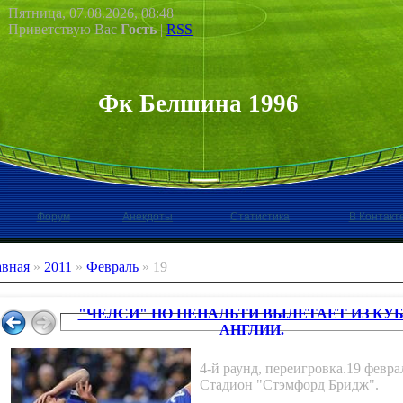
Пятница, 07.08.2026, 08:48
Приветствую Вас
Гость
|
RSS
Фк Белшина 1996
Форум
Анекдоты
Статистика
В Контакт
авная
»
2011
»
Февраль
»
19
"ЧЕЛСИ" ПО ПЕНАЛЬТИ ВЫЛЕТАЕТ ИЗ КУ
АНГЛИИ.
4-й раунд, переигровка.19 февра
Стадион "Стэмфорд Бридж".