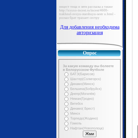
Для добавления необходима
авторизация
Опрос
За какую команду вы болеете
в Белорусском Футболе
БАТЭ(Барисов)
Шахтер(Солигорск)
Динамо(Минск)
Белшина(Бобруйск)
Днепр(Могилёв)
Неман(Гродно)
Витебск
Динамо( Брест)
Минск
Торпедо(Жодино)
Гомель
Нафтан(Новополоцк)