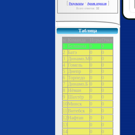
[
·
]
Результаты
Архив опросов
Всего ответов:
32
Таблица
м
Команда
Игры
Очки
1
Белшина
0
0
2
Батэ
0
0
3
Динамо.М
0
0
4
Гомель
0
0
5
Днепр
0
0
6
Торпедо
0
0
7
Динамо.Б
0
0
8
Нёман
0
0
9
Шахтёр
0
0
10
Минск
0
0
11
Витебск
0
0
12
Нафтан
0
0
13
0
0
14
0
0